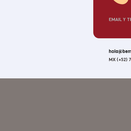
EMAIL Y 
hola@bem
MX (+52) 