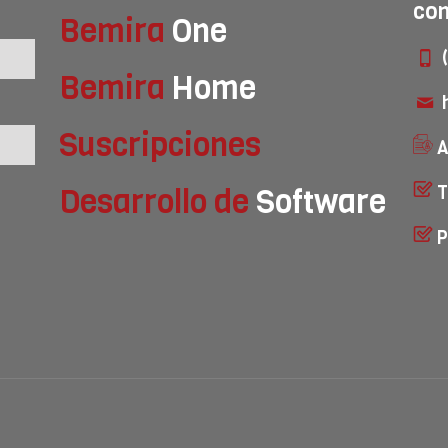
con
Bemira
One
(
Bemira
Home
Suscripciones
A
Desarrollo de
Software
T
P